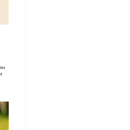
les
nt