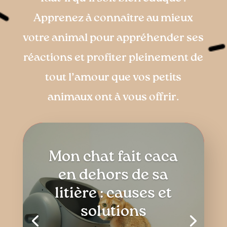
Apprenez à connaître au mieux
votre animal pour appréhender ses
réactions et profiter pleinement de
tout l’amour que vos petits
animaux ont à vous offrir.
Mon chat fait caca
en dehors de sa
litière : causes et
solutions