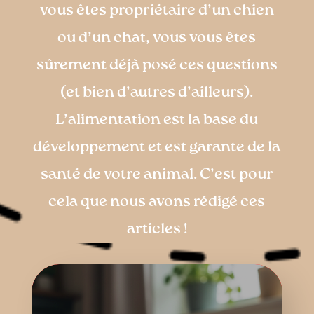
vous êtes propriétaire d’un chien
ou d’un chat, vous vous êtes
sûrement déjà posé ces questions
(et bien d’autres d’ailleurs).
L’alimentation est la base du
développement et est garante de la
santé de votre animal. C’est pour
cela que nous avons rédigé ces
articles !