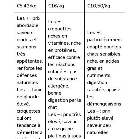
€5,43/kg
€16/kg
€10,50/kg
Les + : prix
Les + :
abordable,
croquettes
saveurs
Les + :
riches en
dindes et
particulièrement
vitamines, riche
saumons
adapté pour les
en protéines,
très
chats sensibles,
efficace contre
appétentes,
riche. en acides
les réactions
renforce les
gras et
cutanées, pas
défenses
nutriments,
de substance
naturelles
digestion
allergène,
Les – : taux
facilitée, apaise
bonne
de glucide
les
digestion par le
élevé,
démangeaisons
chat
croquettes
Les – : prix
Les – : prix très
qui ont
plutôt élevé,
élevé, saveur
tendance à
saveur peu
au riz qui ne
s’émietter à
naturelles
plait pas à tous