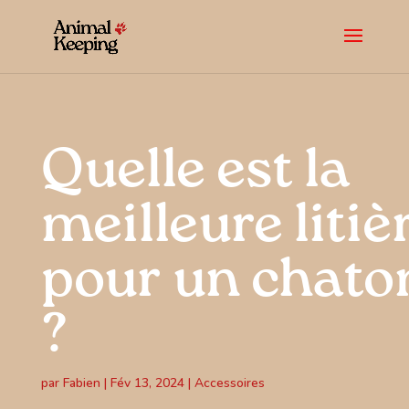
Quelle est la
meilleure litiè
pour un chato
?
par
Fabien
|
Fév 13, 2024
|
Accessoires