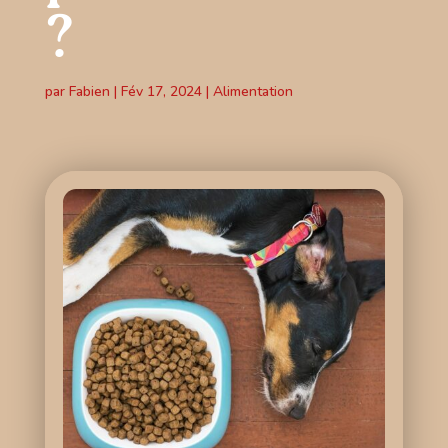
?
par
Fabien
|
Fév 17, 2024
|
Alimentation